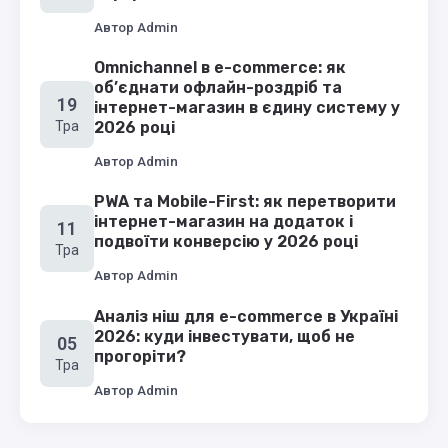
Автор
Admin
Omnichannel в e-commerce: як
об’єднати офлайн-роздріб та
19
інтернет-магазин в єдину систему у
Тра
2026 році
Автор
Admin
PWA та Mobile-First: як перетворити
інтернет-магазин на додаток і
11
подвоїти конверсію у 2026 році
Тра
Автор
Admin
Аналіз ніш для e-commerce в Україні
2026: куди інвестувати, щоб не
05
прогоріти?
Тра
Автор
Admin