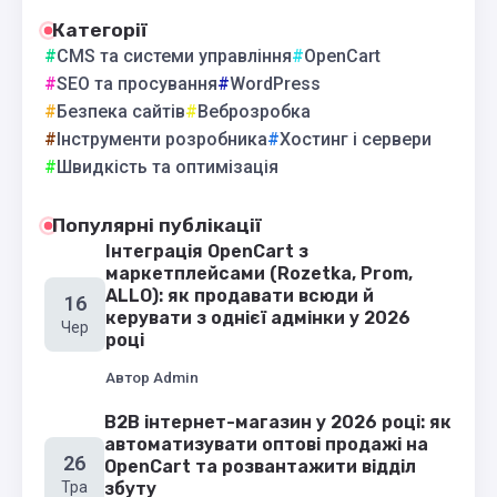
Категорії
CMS та системи управління
OpenCart
SEO та просування
WordPress
Безпека сайтів
Веброзробка
Інструменти розробника
Хостинг і сервери
Швидкість та оптимізація
Популярні публікації
Інтеграція OpenCart з
маркетплейсами (Rozetka, Prom,
ALLO): як продавати всюди й
16
керувати з однієї адмінки у 2026
Чер
році
Автор
Admin
B2B інтернет-магазин у 2026 році: як
автоматизувати оптові продажі на
26
OpenCart та розвантажити відділ
Тра
збуту