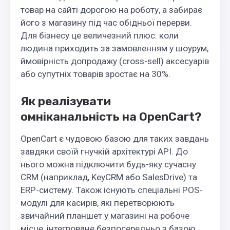
товар на сайті дорогою на роботу, а забирає
його з магазину під час обідньої перерви.
Для бізнесу це величезний плюс: коли
людина приходить за замовленням у шоурум,
ймовірність допродажу (cross-sell) аксесуарів
або супутніх товарів зростає на 30%.
Як реалізувати
омніканальність на OpenCart?
OpenCart є чудовою базою для таких завдань
завдяки своїй гнучкій архітектурі API. До
нього можна підключити будь-яку сучасну
CRM (наприклад, KeyCRM або SalesDrive) та
ERP-систему. Також існують спеціальні POS-
модулі для касирів, які перетворюють
звичайний планшет у магазині на робоче
місце, інтегроване безпосередньо з базою