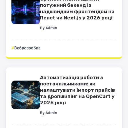
потужний бекенд із
надшвидким фронтендом на
React чи Next.js у 2026 році
By
Admin
Веброзробка
Автоматизація роботи з
постачальниками: як
налаштувати імпорт прайсів
та дропшипінг на OpenCart у
2026 році
By
Admin