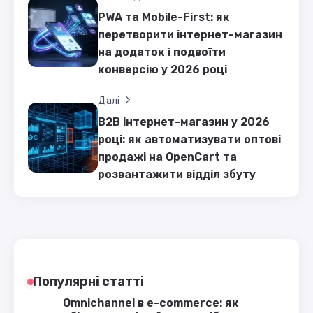
PWA та Mobile-First: як
перетворити інтернет-магазин
на додаток і подвоїти
конверсію у 2026 році
Далі
B2B інтернет-магазин у 2026
році: як автоматизувати оптові
продажі на OpenCart та
розвантажити відділ збуту
Популярні статті
Omnichannel в e-commerce: як