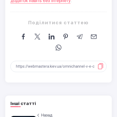
додаток навіть без інтернету
.
Поділитися статтею
Інші статті
Назад