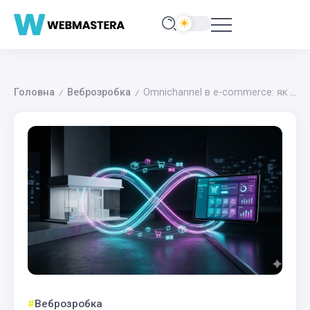
Головна
Веброзробка
Omnichannel в e-commerce: як об’єднати офлайн-роздріб та інтернет-магазин в єдину систему у 2026 році
/
/
Веброзробка