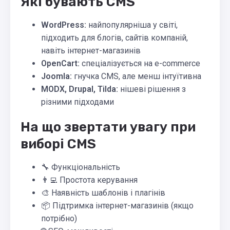
Які бувають CMS
WordPress:
найпопулярніша у світі,
підходить для блогів, сайтів компаній,
навіть інтернет-магазинів
OpenCart:
спеціалізується на e-commerce
Joomla:
гнучка CMS, але менш інтуїтивна
MODX, Drupal, Tilda:
нішеві рішення з
різними підходами
На що звертати увагу при
виборі CMS
🔧 Функціональність
👨‍💻 Простота керування
🎨 Наявність шаблонів і плагінів
📦 Підтримка інтернет-магазинів (якщо
потрібно)