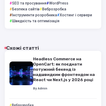
SEO та просування
WordPress
Безпека сайтів
Веброзробка
Інструменти розробника
Хостинг і сервери
Швидкість та оптимізація
Схожі статті
Headless Commerce на
OpenCart: як поєднати
потужний бекенд із
надшвидким фронтендом на
React чи Next.js у 2026 році
By
Admin
Веброзробка