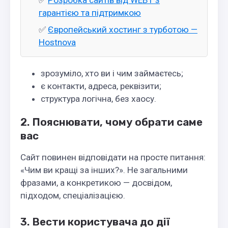
✅
Розробка сайтів від WEB1 з
гарантією та підтримкою
✅
Європейський хостинг з турботою —
Hostnova
зрозуміло, хто ви і чим займаєтесь;
є контакти, адреса, реквізити;
структура логічна, без хаосу.
2. Пояснювати, чому обрати саме
вас
Сайт повинен відповідати на просте питання:
«Чим ви кращі за інших?». Не загальними
фразами, а конкретикою — досвідом,
підходом, спеціалізацією.
3. Вести користувача до дії