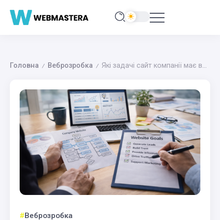
Головна
Веброзробка
Які задачі сайт компанії має вирішувати, а які — ні
/
/
Веброзробка