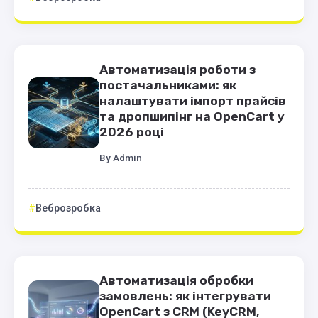
Автоматизація роботи з
постачальниками: як
налаштувати імпорт прайсів
та дропшипінг на OpenCart у
2026 році
By
Admin
Веброзробка
Автоматизація обробки
замовлень: як інтегрувати
OpenCart з CRM (KeyCRM,